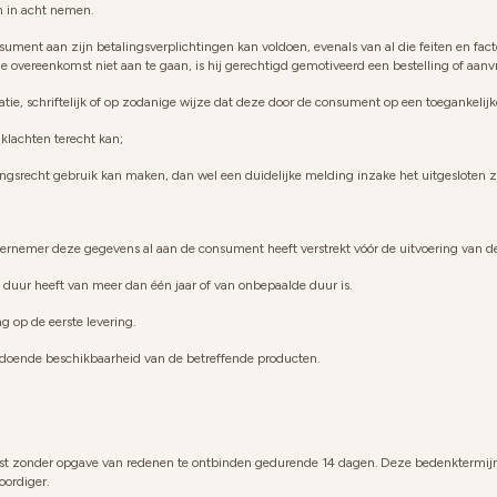
n in acht nemen.
nsument aan zijn betalingsverplichtingen kan voldoen, evenals van al die feiten en f
overeenkomst niet aan te gaan, is hij gerechtigd gemotiveerd een bestelling of aanv
atie, schriftelijk of op zodanige wijze dat deze door de consument op een toeganke
lachten terecht kan;
srecht gebruik kan maken, dan wel een duidelijke melding inzake het uitgesloten zi
dernemer deze gegevens al aan de consument heeft verstrekt vóór de uitvoering van 
duur heeft van meer dan één jaar of van onbepaalde duur is.
ng op de eerste levering.
doende beschikbaarheid van de betreffende producten.
t zonder opgave van redenen te ontbinden gedurende 14 dagen. Deze bedenktermijn 
ordiger.