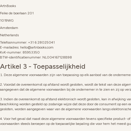
ArtnBooks
Feike de boerlaan 201
1019WG
Amsterdam
Netherlands
Telefoonnummer: +31 6 28025041
E-mailadres: hello@artnbooks.com
KvK-nummer: 85953350
BTW-identificatienummer:
NL004167128B98
Artikel 3 - Toepasselijkheid
Deze algemene voorwaarden zijn van toepassing op elk aanbod van de ondernemer
Voordat de overeenkomst op afstand wordt gesloten, wordt de tekst van deze algeme
aangegeven dat de algemene voorwaarden bij de ondernemer in te zien en zij op ve
Indien de overeenkomst op afstand elektronisch wordt gesloten, kan in afwijking v
beschikking worden gesteld op zodanige wijze dat deze door de consument op een een
gesloten, worden aangegeven waar van de algemene voorwaarden langs elektronische
Voor het geval dat naast deze algemene voorwaarden tevens specifieke product- of
voorwaarden steeds beroepen op de toepasselijke bepaling die voor hem het meest gun