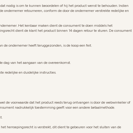
dat nodig is om te kunnen beoordelen of hij het product wenst te behouden. Indien
an de ondernemer retourneren, conform de door de ondernemer verstrekte redelijke en
e ondernemer. Het kenbaar maken dient de consument te doen middels het
ngsrecht dient de klant het product binnen 14 dagen retour te sturen. De consument
aan de ondernemer heeft teruggezonden, is de koop een feit.
de dag van het aangaan van de overeenkomst.
 redelijke en duidelijke instructies.
 wel de voorwaarde dat het product reeds terug ontvangen is door de webwinkelier of
consument nadrukkelijk toestemming geeft voor een andere betaalmethode.
t.
t herroepingsrecht is verstrekt, dit dient te gebeuren voor het sluiten van de