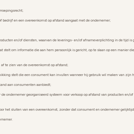
roepingsrecht;
p of bedrijf en een overeenkomst op afstand aangaat met de ondernemer;
ducten en/of diensten, waarvan de leverings- en/of afnameverplichting in de tijd is 
t stelt om informatie die aan hem persoonlijk is gericht, op te slaan op een manier 
af te zien van de overeenkomst op afstand;
ikking stelt die een consument kan invullen wanneer hij gebruik wil maken van zijn h
fstand aan consumenten aanbiedt;
r de ondernemer georganiseerd systeem voor verkoop op afstand van producten en/of d
oor het sluiten van een overeenkomst, zonder dat consument en ondernemer gelijktij
ernemer.