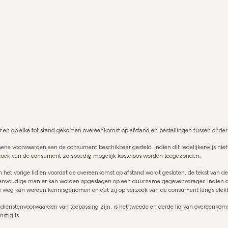
 en op elke tot stand gekomen overeenkomst op afstand en bestellingen tussen ond
ne voorwaarden aan de consument beschikbaar gesteld. Indien dit redelijkerwijs niet
rzoek van de consument zo spoedig mogelijk kosteloos worden toegezonden.
an het vorige lid en voordat de overeenkomst op afstand wordt gesloten, de tekst va
voudige manier kan worden opgeslagen op een duurzame gegevensdrager. Indien dit re
 weg kan worden kennisgenomen en dat zij op verzoek van de consument langs elektr
 dienstenvoorwaarden van toepassing zijn, is het tweede en derde lid van overeenkom
stig is.