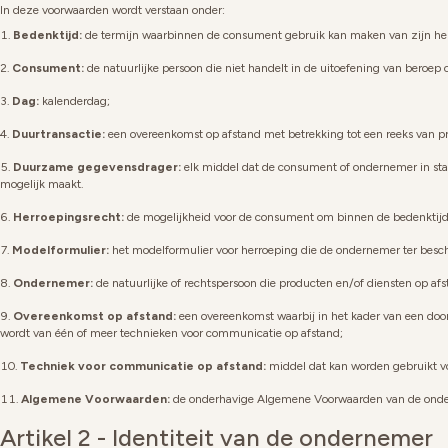
In deze voorwaarden wordt verstaan onder:
Bedenktijd:
de termijn waarbinnen de consument gebruik kan maken van zijn her
Consument:
de natuurlijke persoon die niet handelt in de uitoefening van beroe
Dag:
kalenderdag;
Duurtransactie:
een overeenkomst op afstand met betrekking tot een reeks van pro
Duurzame gegevensdrager:
elk middel dat de consument of ondernemer in staa
mogelijk maakt.
Herroepingsrecht
:
de mogelijkheid voor de consument om binnen de bedenktijd 
Modelformulier:
het modelformulier voor herroeping die de ondernemer ter besch
Ondernemer:
de natuurlijke of rechtspersoon die producten en/of diensten op a
Overeenkomst op afstand:
een overeenkomst waarbij in het kader van een doo
wordt van één of meer technieken voor communicatie op afstand;
Techniek voor communicatie op afstand:
middel dat kan worden gebruikt v
Algemene Voorwaarden:
de onderhavige Algemene Voorwaarden van de ond
Artikel 2 - Identiteit van de ondernemer