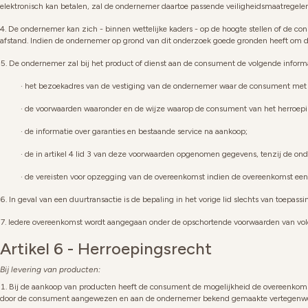
elektronisch kan betalen, zal de ondernemer daartoe passende veiligheidsmaatregele
De ondernemer kan zich - binnen wettelijke kaders - op de hoogte stellen of de co
afstand. Indien de ondernemer op grond van dit onderzoek goede gronden heeft om de 
De ondernemer zal bij het product of dienst aan de consument de volgende inform
het bezoekadres van de vestiging van de ondernemer waar de consument met k
de voorwaarden waaronder en de wijze waarop de consument van het herroeping
de informatie over garanties en bestaande service na aankoop;
de in artikel 4 lid 3 van deze voorwaarden opgenomen gegevens, tenzij de on
de vereisten voor opzegging van de overeenkomst indien de overeenkomst een 
In geval van een duurtransactie is de bepaling in het vorige lid slechts van toepassi
Iedere overeenkomst wordt aangegaan onder de opschortende voorwaarden van vol
Artikel 6 - Herroepingsrecht
Bij levering van producten:
Bij de aankoop van producten heeft de consument de mogelijkheid de overeenkoms
door de consument aangewezen en aan de ondernemer bekend gemaakte vertegenwo