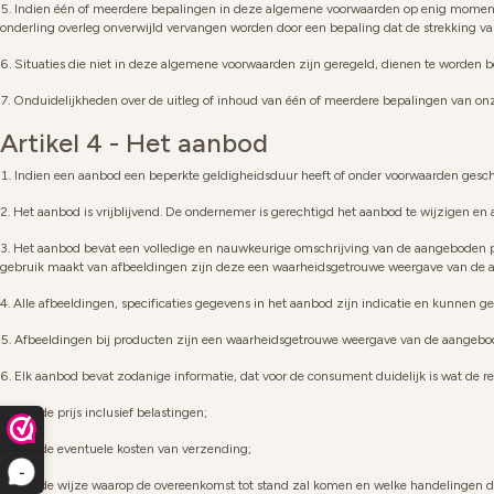
Indien één of meerdere bepalingen in deze algemene voorwaarden op enig moment geh
onderling overleg onverwijld vervangen worden door een bepaling dat de strekking va
Situaties die niet in deze algemene voorwaarden zijn geregeld, dienen te worden 
Onduidelijkheden over de uitleg of inhoud van één of meerdere bepalingen van on
Artikel 4 - Het aanbod
Indien een aanbod een beperkte geldigheidsduur heeft of onder voorwaarden geschi
Het aanbod is vrijblijvend. De ondernemer is gerechtigd het aanbod te wijzigen en 
Het aanbod bevat een volledige en nauwkeurige omschrijving van de aangeboden p
gebruik maakt van afbeeldingen zijn deze een waarheidsgetrouwe weergave van de aa
Alle afbeeldingen, specificaties gegevens in het aanbod zijn indicatie en kunnen 
Afbeeldingen bij producten zijn een waarheidsgetrouwe weergave van de aangebo
Elk aanbod bevat zodanige informatie, dat voor de consument duidelijk is wat de re
de prijs inclusief belastingen;
de eventuele kosten van verzending;
-
de wijze waarop de overeenkomst tot stand zal komen en welke handelingen da