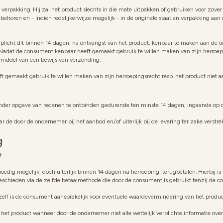
rpakking. Hij zal het product slechts in die mate uitpakken of gebruiken voor zover 
oebehoren en - indien redelijkerwijze mogelijk - in de originele staat en verpakking a
rplicht dit binnen 14 dagen, na ontvangst van het product, kenbaar te maken aan d
Nadat de consument kenbaar heeft gemaakt gebruik te willen maken van zijn herroepi
r middel van een bewijs van verzending.
ft gemaakt gebruik te willen maken van zijn herroepingsrecht resp. het product niet 
onder opgave van redenen te ontbinden gedurende ten minste 14 dagen, ingaande op 
 door de ondernemer bij het aanbod en/of uiterlijk bij de levering ter zake verstrekte
g
..
dig mogelijk, doch uiterlijk binnen 14 dagen na herroeping, terugbetalen. Hierbij is
eschieden via de zelfde betaalmethode die door de consument is gebruikt tenzij de 
lf is de consument aansprakelijk voor eventuele waardevermindering van het produc
 product wanneer door de ondernemer niet alle wettelijk verplichte informatie over he