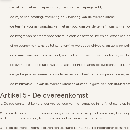
het al dan niet van toepassing zijn van het herroepingsrecht;
de wijze van betaling, aflevering en uitvoering van de overeenkomst;
de termijn voor aanvaarding van het aanbod, dan wel de termijn waarbinnen d
de hoogte van het tarief voor communicatie op afstand indien de kosten van h
of de overeenkomst na de totstandkoming wordt gearchiveerd, en zo ja op wel
de manier waarop de consument, voor het sluiten van de overeenkomst, de door
de eventuele andere talen waarin, naast het Nederlands, de overeenkomst kan
de gedragscodes waaraan de ondernemer zich heeft onderworpen en de wijze 
de minimale duur van de overeenkomst op afstand in geval van een duurtransa
Artikel 5 - De overeenkomst
De overeenkomst komt, onder voorbehoud van het bepaalde in lid 4, tot stand op 
Indien de consument het aanbod langs elektronische weg heeft aanvaard, bevestig
ondernemer is bevestigd, kan de consument de overeenkomst ontbinden.
Indien de overeenkomst elektronisch tot stand komt, treft de ondernemer passende 