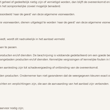
eel of gedeeltelijk nietig zijn of vernietigd worden, dan blijft de overeenkomst en 
n het oorspronkelijke zoveel mogelijk benaderd.
beoordeeld ‘naar de geest’ van deze algemene voorwaarden.
ze voorwaarden, dienen uitgelegd te worden ‘naar de geest’ van deze algemene voorw
edt, wordt dit nadrukkelijk in het aanbod vermeld.
aan te passen.
roducten en/of diensten. De beschrijving is voldoende gedetailleerd om een goede b
ngeboden producten en/of diensten. Kennelijke vergissingen of kennelijke fouten in
geen aanleiding zijn tot schadevergoeding of ontbinding van de overeenkomst.
WANT ACCESS TO
den producten. Ondernemer kan niet garanderen dat de weergegeven kleuren exact o
EXCLUSIVE CONTENT?
chten en verplichtingen zijn, die aan de aanvaarding van het aanbod zijn verbonden. D
Sign up to receive access to our latest updates and
best offers.
Email
arvoor nodig zijn;