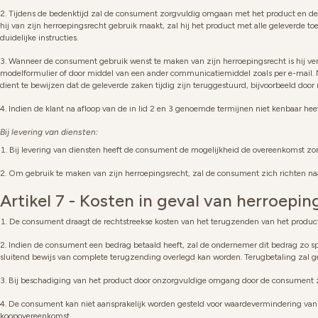
Tijdens de bedenktijd zal de consument zorgvuldig omgaan met het product en de ve
hij van zijn herroepingsrecht gebruik maakt, zal hij het product met alle geleverde t
duidelijke instructies.
Wanneer de consument gebruik wenst te maken van zijn herroepingsrecht is hij ve
modelformulier of door middel van een ander communicatiemiddel zoals per e-mail. 
dient te bewijzen dat de geleverde zaken tijdig zijn teruggestuurd, bijvoorbeeld doo
Indien de klant na afloop van de in lid 2 en 3 genoemde termijnen niet kenbaar hee
Bij levering van diensten:
Bij levering van diensten heeft de consument de mogelijkheid de overeenkomst z
Om gebruik te maken van zijn herroepingsrecht, zal de consument zich richten naar de
Artikel 7 - Kosten in geval van herroepin
De consument draagt de rechtstreekse kosten van het terugzenden van het product
Indien de consument een bedrag betaald heeft, zal de ondernemer dit bedrag zo spoe
sluitend bewijs van complete terugzending overlegd kan worden. Terugbetaling zal g
Bij beschadiging van het product door onzorgvuldige omgang door de consument ze
De consument kan niet aansprakelijk worden gesteld voor waardevermindering van het
koopovereenkomst.