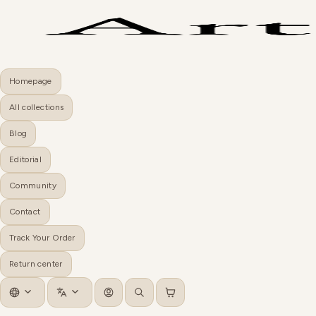
Homepage
All collections
Blog
Editorial
Community
Contact
Track Your Order
Return center
Log in
Search
Cart