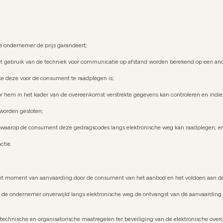
SIGN ME UP!
e ondernemer de prijs garandeert;
NO, THANKS
et gebruik van de techniek voor communicatie op afstand worden berekend op een and
ke deze voor de consument te raadplegen is;
 hem in het kader van de overeenkomst verstrekte gegevens kan controleren en indie
 worden gesloten;
waarop de consument deze gedragscodes langs elektronische weg kan raadplegen; e
ctie.
het moment van aanvaarding door de consument van het aanbod en het voldoen aan de
t de ondernemer onverwijld langs elektronische weg de ontvangst van de aanvaarding
technische en organisatorische maatregelen ter beveiliging van de elektronische ove